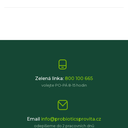
Zelená linka:
800 100 665
volejte PO-PÁ 8-15 hodin
Email
info@probioticsprovita.cz
odepíšeme do 2 pracovních dnů