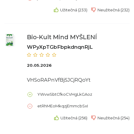
Užitečná (233)
Neužitečná (232)
Bio-Kult Mind MYŠLENÍ
WPyXpTGbFbpkdnqnRjL
20.05.2026
VHSoRAPnVfBjSJCjRQoYt
YWvwSbtCfkoCVHgLkGAoz
etRhMEoMkqzjEmmcbSxI
Užitečná (256)
Neužitečná (254)