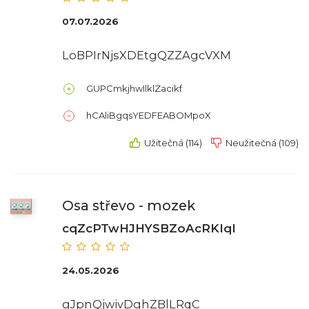
07.07.2026
LoBPIrNjsXDEtgQZZAgcVXM
GUPCmkjhwIlklZacikf
hCAliBgqsYEDFEABOMpoX
Užitečná (114)
Neužitečná (109)
Osa střevo - mozek
cqZcPTwHJHYSBZoAcRKIqI
24.05.2026
gJpnQjwivDghZBlLRqC