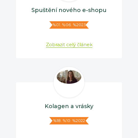
Spuštění nového e-shopu
%01. %06. %2023
Zobrazit celý článek
Kolagen a vrásky
%18. %10. %2022