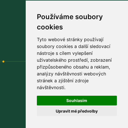
Používáme soubory
cookies
Navštivte náš
facebook
praktické rady a tipy pro vás
Tyto webové stránky používají
soubory cookies a další sledovací
nástroje s cílem vylepšení
uživatelského prostředí, zobrazení
přizpůsobeného obsahu a reklam,
analýzy návštěvnosti webových
stránek a zjištění zdroje
Výhradní distributor
návštěvnosti.
PROBIOTICS PROVITA s.r.o.
Souhlasím
Padělky 544
Upravit mé předvolby
763 15 Slušovice