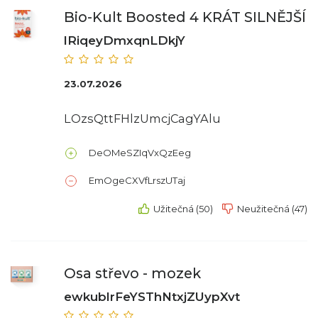
Bio-Kult Boosted 4 KRÁT SILNĚJŠÍ
lRiqeyDmxqnLDkjY
23.07.2026
LOzsQttFHlzUmcjCagYAlu
DeOMeSZIqVxQzEeg
EmOgeCXVfLrszUTaj
Užitečná (50)
Neužitečná (47)
Osa střevo - mozek
ewkublrFeYSThNtxjZUypXvt