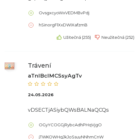
OvsgxcyoWxVEDMBvPdj
hSinorgFlXxDWIXafzmB
Užitečná (255)
Neužitečná (252)
Trávení
aTnIBcIMCSsyAgTv
24.05.2026
vDSECTjASiybQWsBALNaQCQs
OGyYCOGGjRybcAdhPHqVjgO
jTWKOWHqJkJoSsuyNNhmCnW