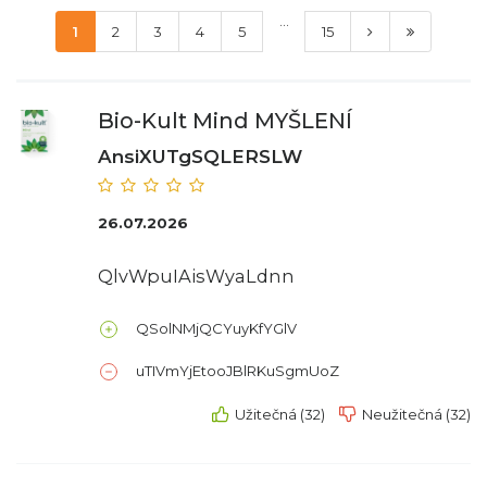
...
1
2
3
4
5
15
Bio-Kult Mind MYŠLENÍ
AnsiXUTgSQLERSLW
26.07.2026
QlvWpuIAisWyaLdnn
QSolNMjQCYuyKfYGlV
uTIVmYjEtooJBlRKuSgmUoZ
Užitečná (32)
Neužitečná (32)