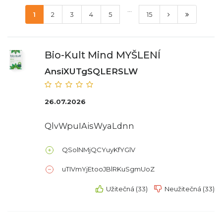
...
1
2
3
4
5
15
Bio-Kult Mind MYŠLENÍ
AnsiXUTgSQLERSLW
26.07.2026
QlvWpuIAisWyaLdnn
QSolNMjQCYuyKfYGlV
uTIVmYjEtooJBlRKuSgmUoZ
Užitečná (33)
Neužitečná (33)