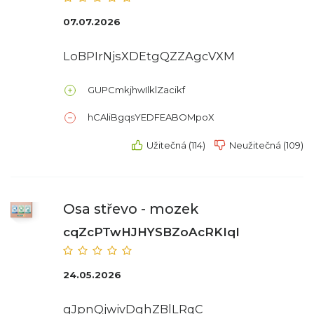
07.07.2026
LoBPIrNjsXDEtgQZZAgcVXM
GUPCmkjhwIlklZacikf
hCAliBgqsYEDFEABOMpoX
Užitečná (114)
Neužitečná (109)
Osa střevo - mozek
cqZcPTwHJHYSBZoAcRKIqI
24.05.2026
gJpnQjwivDghZBlLRqC