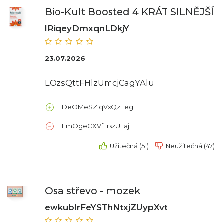
Bio-Kult Boosted 4 KRÁT SILNĚJŠÍ
lRiqeyDmxqnLDkjY
23.07.2026
LOzsQttFHlzUmcjCagYAlu
DeOMeSZIqVxQzEeg
EmOgeCXVfLrszUTaj
Užitečná (51)
Neužitečná (47)
Osa střevo - mozek
ewkublrFeYSThNtxjZUypXvt