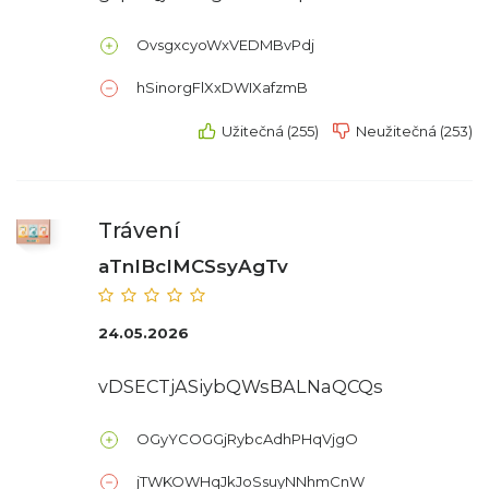
OvsgxcyoWxVEDMBvPdj
hSinorgFlXxDWIXafzmB
Užitečná (255)
Neužitečná (253)
Trávení
aTnIBcIMCSsyAgTv
24.05.2026
vDSECTjASiybQWsBALNaQCQs
OGyYCOGGjRybcAdhPHqVjgO
jTWKOWHqJkJoSsuyNNhmCnW