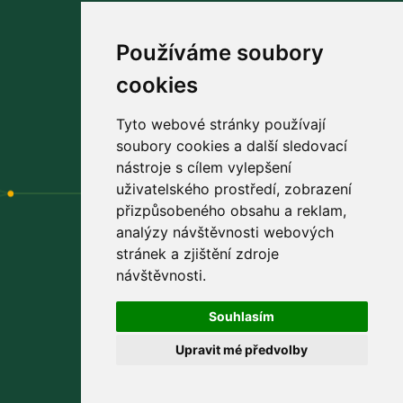
Používáme soubory
cookies
Navštivte náš
facebook
praktické rady a tipy pro vás
Tyto webové stránky používají
soubory cookies a další sledovací
nástroje s cílem vylepšení
uživatelského prostředí, zobrazení
přizpůsobeného obsahu a reklam,
analýzy návštěvnosti webových
stránek a zjištění zdroje
Výhradní distributor
návštěvnosti.
PROBIOTICS PROVITA s.r.o.
Souhlasím
Padělky 544
Upravit mé předvolby
763 15 Slušovice