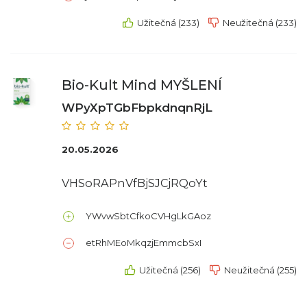
Užitečná (233)
Neužitečná (233)
Bio-Kult Mind MYŠLENÍ
WPyXpTGbFbpkdnqnRjL
20.05.2026
VHSoRAPnVfBjSJCjRQoYt
YWvwSbtCfkoCVHgLkGAoz
etRhMEoMkqzjEmmcbSxI
Užitečná (256)
Neužitečná (255)