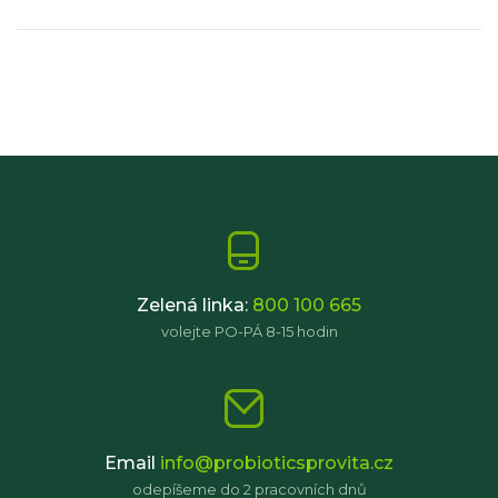
Zelená linka:
800 100 665
volejte PO-PÁ 8-15 hodin
Email
info@probioticsprovita.cz
odepíšeme do 2 pracovních dnů