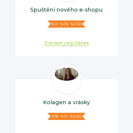
Spuštění nového e-shopu
%01. %06. %2023
Zobrazit celý článek
Kolagen a vrásky
%18. %10. %2022